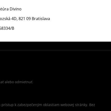
túra Divino
vozská 4D, 821 09 Bratislava
 68334/B
jať alebo odmietnuť.
a prístup k zabezpečeným oblastiam webovej stránky. Bez