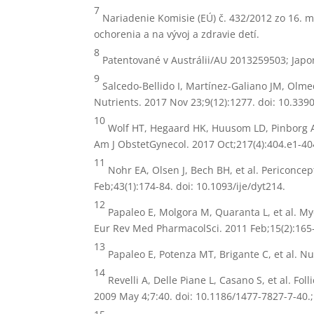
7
Nariadenie Komisie (EÚ) č. 432/2012 zo 16. má
ochorenia a na vývoj a zdravie detí.
8
Patentované v Austrálii/AU 2013259503; Japo
9
Salcedo-Bellido I, Martínez-Galiano JM, Olm
Nutrients. 2017 Nov 23;9(12):1277. doi: 10.339
10
Wolf HT, Hegaard HK, Huusom LD, Pinborg A
Am J ObstetGynecol. 2017 Oct;217(4):404.e1-404
11
Nohr EA, Olsen J, Bech BH, et al. Periconcep
Feb;43(1):174-84. doi: 10.1093/ije/dyt214.
12
Papaleo E, Molgora M, Quaranta L, et al. My
Eur Rev Med PharmacolSci. 2011 Feb;15(2):165-
13
Papaleo E, Potenza MT,
Brigante C, et al. N
14
Revelli A, Delle Piane L, Casano S,
et al. Fo
2009 May 4;7:40. doi: 10.1186/
1477-7827-7-40.;