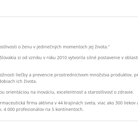
ostlivosti o ženu v jedinečných momentoch jej života.“
Slovakia si od vzniku v roku 2010 vytvorila silné postavenie v oblas
možnosti liečby a prevencie prostredníctvom množstva produktov, 
obiach ich života.
ou orientáciou na inováciu, excelentnosť a starostlivosť o zdravie.
farmaceutická firma aktívna v 44 krajinách sveta, viac ako 300 liekov
v, 4 000 profesionálov na 5 kontinentoch.