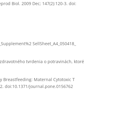
Reprod Biol. 2009 Dec;
147(2):120-3. doi:
n_Supplement%2 SellSheet_A4_050418_
 zdravotného tvrdenia o potravinách, ktoré
y Breastfeeding: Maternal Cytotoxic T
62. doi:10.1371/journal.pone.0156762