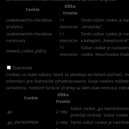
Dĺžka
Cookie
trvania
cookielawinfo-checkbox-
11
Tento súbor cookie je na
analytics
mesiacov
„Analytika“.
cookielawinfo-checkbox-
11
Tento súbor cookie je n
necessary
mesiacov
v kategórii „Nevyhnutné“
11
Súbor cookie je nastaven
viewed_cookie_policy
mesiacov
cookie. Neuchováva žiad
Štatistické
Štatistické
Cookies sú malé súbory, ktoré sa ukladajú vo Vašom počítači, mo
informácií pre štatistické vyhodnocovanie. Svoje cookies môžet
zariadenia, niektoré funkcie stránky sa Vám však nemusia zobr
Dĺžka
Cookie
trvania
Súbor cookie _ga nainštalovan
_ga
2 roky
prehľad stránky. Súbor cooki
_ga_VW76VFP899
2 roky
Tento súbor cookie je nainšta