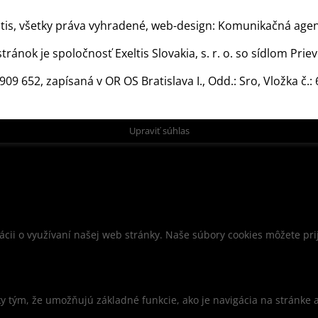
tis, všetky práva vyhradené, web-design:
Komunikačná agen
ánok je spoločnosť Exeltis Slovakia, s. r. o. so sídlom Prie
 909 652, zapísaná v OR OS Bratislava I., Odd.: Sro, Vložka č.:
Upraviť súhlas
cii o využívaní našej web stránky. Naše súbory cookies môžete pri
 tým, že umožňujú základné funkcie, ako je navigácia na stránke 