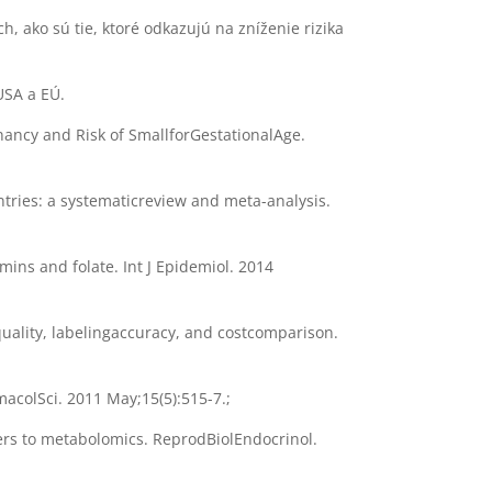
, ako sú tie, ktoré odkazujú na zníženie rizika
SA a EÚ.
ancy and Risk of SmallforGestationalAge.
ries: a systematicreview and meta-analysis.
mins and folate. Int J Epidemiol. 2014
uality, labelingaccuracy, and costcomparison.
macolSci. 2011 May;15(5):515-7.;
kers to metabolomics. ReprodBiolEndocrinol.