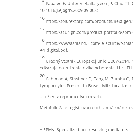
15
Papaleo E, Unfer V, Baillargeon JP, Chiu TT.
10.1016/j.ejogrb.2009.09.008;
16
https://solutexcorp.com/products/next-gen/
17
https://azur-gn.com/product-portfolio/spm-e
18
https://wwwashland.– com/le_source/Ashl
A4_digital.pdf.
19
Úradný vestník Európskej únie L 307/2014. N
odkazuje na zníženie rizika ochorenia, Ú. v. EÚ 
20
Cabinian A, Sinsimer D, Tang M, Zumba O, Me
Lymphocytes Present in Breast Milk Localize in
‡ u žien v reproduktívnom veku
Metafolin® je registrovaná ochranná známka 
* SPMs -Specialized pro-resolving mediators