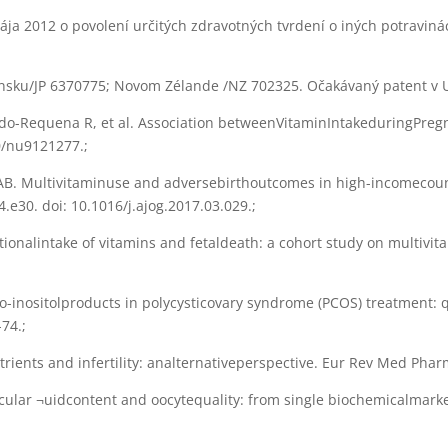
ja 2012 o povolení určitých zdravotných tvrdení o iných potravinách
nsku/JP 6370775; Novom Zélande /NZ 702325. Očakávaný patent v U
edo-Requena R, et al. Association betweenVitaminIntakeduringPregn
0/nu9121277.;
B. Multivitaminuse and adversebirthoutcomes in high-incomecount
.e30. doi: 10.1016/j.ajog.2017.03.029.;
tionalintake of vitamins and fetaldeath: a cohort study on multivita
o-inositolproducts in polycysticovary
syndrome (PCOS) treatment: q
74.;
utrients and infertility: analternativeperspective. Eur Rev Med Phar
llicular ¬uidcontent and oocytequality: from single biochemicalmar