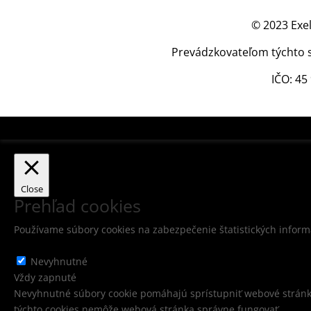
© 2023 Exel
Prevádzkovateľom týchto str
IČO: 45
Close
Prehľad cookies
Používame súbory cookies na zabezpečenie štatistických informá
Nevyhnutné
Nevyhnutné
Vždy zapnuté
Nevyhnutné súbory cookie pomáhajú sprístupniť webové stránky
týchto cookies nemôže webová stránka správne fungovať.