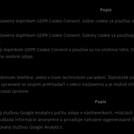
Popis
stavený doplnkom GDPR Cookie Consent. Súbor cookie sa používa na
astavený doplnkom GDPR Cookie Consent. Súbory cookie sa používaj
.
ý doplnkom GDPR Cookie Consent a používa sa na uloženie toho, či
ne osobné údaje.
bilnom telefóne, alebo v inom technickom zariadení. Štatistické sú
e spravovať vo svojom prehliadači v sekcii nastavenia a je možné i
azovať správne.
Popis
ý službou Google Analytics počíta údaje o návštevníkoch, reláciách
e ukladá informácie anonymne a priraďuje náhodne vygenerované čí
lovaný službou Google Analytics.