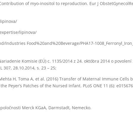
 Contribution of myo-inositol to reproduction. Eur J ObstetGynecol
lipinova/
xpertise/lipinova/
and/Industries Food%20and%20Beverage/PHA17-1008_Ferronyl_Iro
ariadenie Komisie (EÚ) c. 1135/2014 z 24. októbra 2014 o povolení
L 307, 28.10.2014, s. 23 – 25;
hta H, Toma A, et al. (2016) Transfer of Maternal Immune Cells b
 the Peyer
’
s Patches of the Nursed Infant. PLoS ONE 11 (6): e01567
spoločnosti Merck KGaA, Darmstadt, Nemecko.