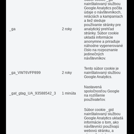
nainštalovaný službou
Google Analytics počíta
údaje o návštevníkoch,
reláciách a kampaniach
a tiež sleduje
používanie stránky pre
_ga
2 roky
analytický prehľad
stránky. Súbor cookie
ukladá informácie
anonymne a priraďuje
náhodne vygenerované
číslo na rozpoznanie
jedinečných
návštevníkov.
Tento súbor cookie je
_ga_VW76VFP899
2 roky
nainštalovaný službou
Google Analytics.
Nastavená
spoločnosťou Google
_gat_gtag_UA_93588542_3
1 minúta
na rozlíšenie
používateľov.
Súbor cookie _gid
nainštalovaný službou
Google Analytics ukladá
informácie o tom, ako
návštevníci používajú
webovú stránku, a