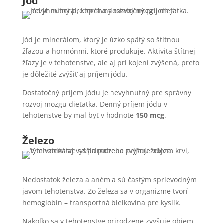
Jód
Jód je minerálom, ktorý je úzko spätý so štítnou
žľazou a hormónmi, ktoré produkuje. Aktivita štítnej
žľazy je v tehotenstve, ale aj pri kojení zvýšená, preto
je dôležité zvýšiť aj príjem jódu.
Dostatočný príjem jódu je nevyhnutný pre správny
rozvoj mozgu dieťatka. Denný príjem jódu v
tehotenstve by mal byť v hodnote
150 mcg
.
Železo
Nedostatok železa a anémia sú častým sprievodným
javom tehotenstva. Zo železa sa v organizme tvorí
hemoglobín – transportná bielkovina pre kyslík.
Nakoľko sa v tehotenstve prirodzene zvyšuje objem