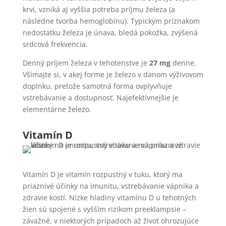
krvi, vzniká aj vyššia potreba príjmu železa (a
následne tvorba hemoglobínu). Typickým príznakom
nedostatku železa je únava, bledá pokožka, zvýšená
srdcová frekvencia.
Denný príjem železa v tehotenstve je
27 mg
denne.
Všímajte si, v akej forme je železo v danom výživovom
doplnku, pretože samotná forma ovplyvňuje
vstrebávanie a dostupnosť. Najefektívnejšie je
elementárne železo.
Vitamín D
Vitamín D je vitamín rozpustný v tuku, ktorý ma
priaznivé účinky na imunitu, vstrebávanie vápnika a
zdravie kostí. Nízke hladiny vitamínu D u tehotných
žien sú spojené s vyšším rizikom preeklampsie –
závažné, v niektorých prípadoch až život ohrozujúce