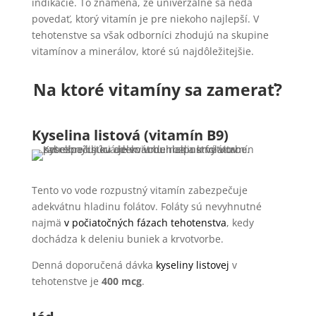
indikácie. To znamená, že univerzálne sa nedá
povedať, ktorý vitamín je pre niekoho najlepší. V
tehotenstve sa však odborníci zhodujú na skupine
vitamínov a minerálov, ktoré sú najdôležitejšie.
Na ktoré vitamíny sa zamerať?
Kyselina listová (vitamín B9)
Tento vo vode rozpustný vitamín zabezpečuje
adekvátnu hladinu folátov. Foláty sú nevyhnutné
najmä
v počiatočných fázach tehotenstva
, kedy
dochádza k deleniu buniek a krvotvorbe.
Denná doporučená dávka
kyseliny listovej
v
tehotenstve je
400 mcg
.