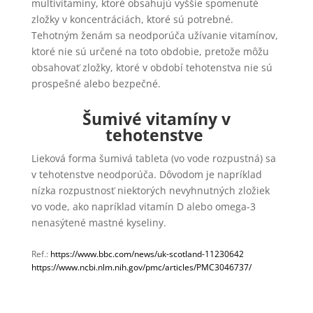
multivitamíny, ktoré obsahujú vyššie spomenuté
zložky v koncentráciách, ktoré sú potrebné.
Tehotným ženám sa neodporúča užívanie vitamínov,
ktoré nie sú určené na toto obdobie, pretože môžu
obsahovať zložky, ktoré v období tehotenstva nie sú
prospešné alebo bezpečné.
Šumivé vitamíny v
tehotenstve
Lieková forma šumivá tableta (vo vode rozpustná) sa
v tehotenstve neodporúča. Dôvodom je napríklad
nízka rozpustnosť niektorých nevyhnutných zložiek
vo vode, ako napríklad vitamín D alebo omega-3
nenasýtené mastné kyseliny.
Ref.:
https://www.bbc.com/news/uk-scotland-11230642
https://www.ncbi.nlm.nih.gov/pmc/articles/PMC3046737/