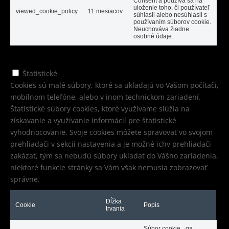
Consent a používa sa na
uloženie toho, či používateľ
viewed_cookie_policy
11 mesiacov
súhlasil alebo nesúhlasil s
používaním súborov cookie.
Neuchováva žiadne
osobné údaje.
Štatistické
Štatistické
Cookies sú malé súbory, ktoré sa ukladajú vo Vašom počítači,
mobilnom telefóne, alebo v inom technickom zariadení.
Štatistické súbory cookies, ktoré využívame slúžia na
získavanie a využívanie informácií pre štatistické
vyhodnocovanie. Svoje cookies môžete spravovať vo svojom
prehliadači v sekcii nastavenia a je možné ichv prehliadači
zakázať, tým sa nebudú súbory ukladať do Vášho zariadenia,
niektoré funkcie stránky sa Vám však nemusia zobrazovať
správne.
Dĺžka
Cookie
Popis
trvania
Súbor cookie _ga