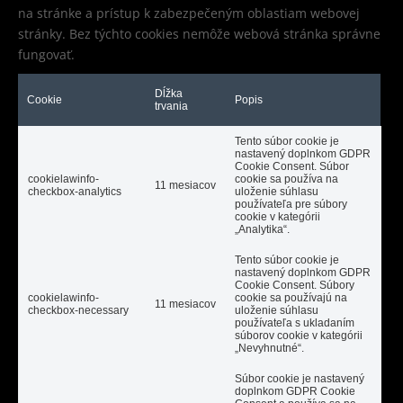
na stránke a prístup k zabezpečeným oblastiam webovej
stránky. Bez týchto cookies nemôže webová stránka správne
fungovať.
Dĺžka
Cookie
Popis
trvania
Tento súbor cookie je
nastavený doplnkom GDPR
Cookie Consent. Súbor
cookielawinfo-
cookie sa používa na
11 mesiacov
checkbox-analytics
uloženie súhlasu
používateľa pre súbory
cookie v kategórii
„Analytika“.
Tento súbor cookie je
nastavený doplnkom GDPR
Cookie Consent. Súbory
cookielawinfo-
cookie sa používajú na
11 mesiacov
checkbox-necessary
uloženie súhlasu
používateľa s ukladaním
súborov cookie v kategórii
„Nevyhnutné“.
Súbor cookie je nastavený
doplnkom GDPR Cookie