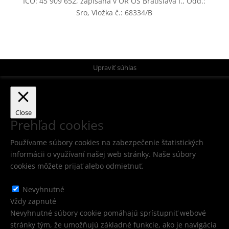
IČO: 45 909 652, zapísaná v OR OS Bratislava I., Odd.:
Sro, Vložka č.: 68334/B
Upraviť súhlas
Close
Prehľad cookies
Používame súbory cookies na zabezpečenie štatistických
informácii o využívaní našej web stránky. Naše súbory
cookies môžete prijať alebo odmietnuť.
Nevyhnutné
Nevyhnutné
Vždy zapnuté
Nevyhnutné súbory cookie pomáhajú sprístupniť webové
stránky tým, že umožňujú základné funkcie, ako je navigácia