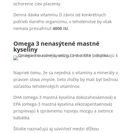
ochorenie ciev placenty.
Denná dávka vitamínu D závisí od konkrétnych
potrieb daného organizmu, v tehotenstve by však
nemala presiahnuť
4000 IU
.
Omega 3 nenasýtené mastné
kyseliny
Napriek tomu, že sa nejedná o vitamíny a minerály v
pravom slova zmysle, tieto zložky by mali byť bežnou
súčasťou tehotenských vitamínov.
DHA (omega-3 mastná kyselina dokozahexáenová) a
EPA (omega-3 mastná kyselina eikozapentaénová)
prispievajú k správnemu rozvoju mozgu a sietnice
bábätka.
Štúdie naznačujú aj súvislosť medzi dĺžkou