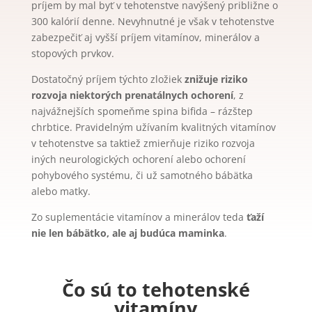
príjem by mal byť v tehotenstve navýšený približne o
300 kalórií denne. Nevyhnutné je však v tehotenstve
zabezpečiť aj vyšší príjem vitamínov, minerálov a
stopových prvkov.
Dostatočný príjem týchto zložiek
znižuje riziko
rozvoja niektorých prenatálnych ochorení
, z
najvážnejších spomeňme spina bifida – rázštep
chrbtice. Pravidelným užívaním kvalitných vitamínov
v tehotenstve sa taktiež zmierňuje riziko rozvoja
iných neurologických ochorení alebo ochorení
pohybového systému, či už samotného bábätka
alebo matky.
Zo suplementácie vitamínov a minerálov teda
ťaží
nie len bábätko, ale aj budúca maminka
.
Čo sú to tehotenské
vitamíny