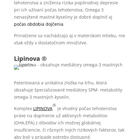
tehotenstva a zníženia rizika popôrodnej depresie
pri ich užívaní počas tehotenstva, Omega 3
nenasýtené mastné kyseliny je dobré doplniť aj
počas obdobia dojčenia
.
Prirodzene sa nachádzajú aj v materskom mlieku, nie
však vždy v dostatočnom množstve.
Lipinova ®
Patentovaná a unikátna zložka na trhu, ktorá
obsahuje špecializované mediátory SPM- metabolity
omega-3 mastných kyselín.
®
Komplex
LIPINOVA
je vhodný počas tehotenstva
práve na doplnenie už aktívnych metabolitov
(DHA,EPA) z dôvodov ich možnej globálnej
insuficiencie, či rôznych iných rizikových faktorov, tak
aby boli v prípade potreby dostupné.